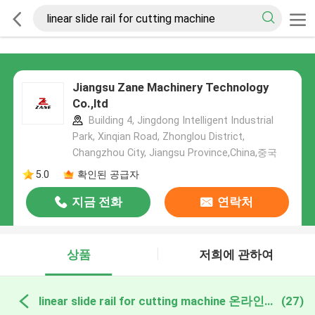
Jiangsu Zane Machinery Technology
Co.,ltd
Building 4, Jingdong Intelligent Industrial
Park, Xinqian Road, Zhonglou District,
Changzhou City, Jiangsu Province,China,중국
5.0
확인된 공급자
지금 전화
연락처
상품
저희에 관하여
linear slide rail for cutting machine 온라인 제조
(27)