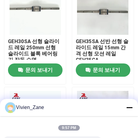
공장 투어
품질 관리
GEH30SA 선형 슬라이
GEH35SA 선반 선형 슬
드 레일 250mm 선형
라이드 레일 15mm 간
슬라이드 블록 베어링
격 선형 모션 레일
연락처
긴 작동 수명
GEH35CA
문의 보내기
문의 보내기
뉴스
모든 케이스
Vivien_Zane
견적 요청
9:57 PM
리니어 가이드