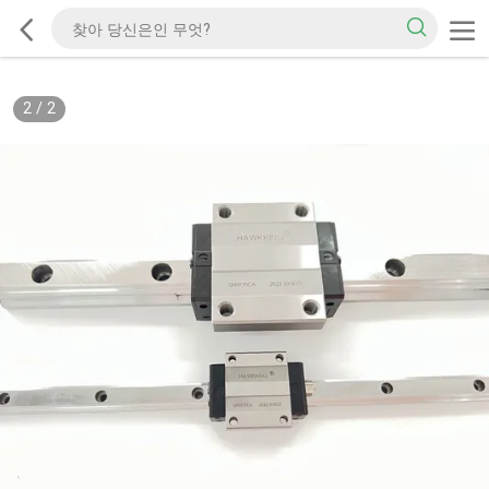
2
/
2