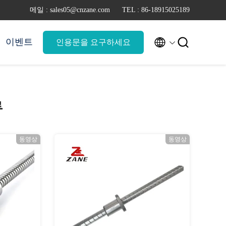
메일 : sales05@cnzane.com
TEL : 86-18915025189


이벤트
인용문을 요구하세요
류
동영상
동영상