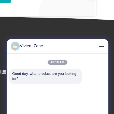
Vivien_Zane
10:10 AM
벤트
Good day, what product are you looking 
인용문을 요구하세요
for?
TEL : 86-18915025189


