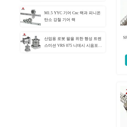
진포를 에워쌌습니다
M1.5 YYC 기어 Cnc 랙과 피니온
탄소 강철 기어 랙
S
산업용 로봇 팔을 위한 행성 트렌
스미션 VRS 075 니데시 시음포
기어박스