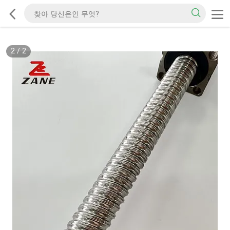
2
/
2