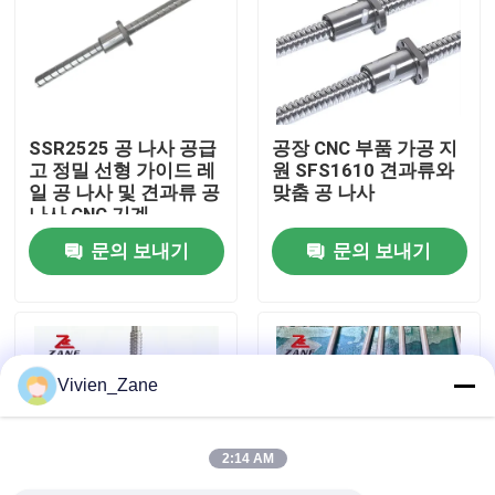
공장 투어
품질 관리
SSR2525 공 나사 공급
공장 CNC 부품 가공 지
고 정밀 선형 가이드 레
원 SFS1610 견과류와
일 공 나사 및 견과류 공
맞춤 공 나사
연락처
나사 CNC 기계
문의 보내기
문의 보내기
뉴스
모든 케이스
Vivien_Zane
견적 요청
2:14 AM
리니어 가이드