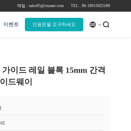
메일 : sales05@cnzane.com
TEL : 86-18915025189


이벤트
인용문을 요구하세요
형 가이드 레일 블록 15mm 간격
 가이드웨이
국
NE