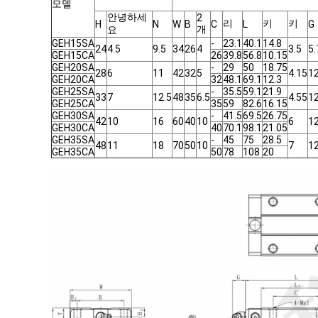
모델
안녕하세
2
리
키
키
H
N
W
B
C
L
G
개
요
GEH15SA
-
23.1
40.1
14.8
24
4.5
9.5
34
26
4
3.5
5.
GEH15CA
26
39.8
56.8
10.15
GEH20SA
-
29
50
18.75
28
6
11
42
32
5
4.15
1
GEH20CA
32
48.1
69.1
12.3
GEH25SA
-
35.5
59.1
21.9
33
7
12.5
48
35
6.5
4.55
1
GEH25CA
35
59
82.6
16.15
GEH30SA
-
41.5
69.5
26.75
42
10
16
60
40
10
6
1
GEH30CA
40
70.1
98.1
21.05
GEH35SA
-
45
75
28.5
48
11
18
70
50
10
7
1
GEH35CA
50
78
108
20