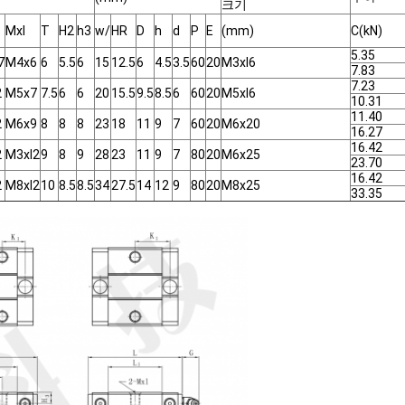
크기
Mxl
T
H2
h3
w/
HR
D
h
d
P
E
(mm)
C(kN)
5.35
7
M4x6
6
5.5
6
15
12.5
6
4.5
3.5
60
20
M3xl6
7.83
7.23
2
M5x7
7.5
6
6
20
15.5
9.5
8.5
6
60
20
M5xl6
10.31
11.40
2
M6x9
8
8
8
23
18
11
9
7
60
20
M6x20
16.27
16.42
2
M3xl2
9
8
9
28
23
11
9
7
80
20
M6x25
23.70
16.42
2
M8xl2
10
8.5
8.5
34
27.5
14
12
9
80
20
M8x25
33.35