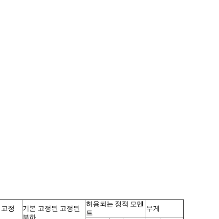
허용되는 정적 모멘
 고정
기본 고정된 고정된
무게
트
부하