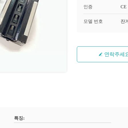
인증
CE
모델 번호
잔
연락주세
특징: