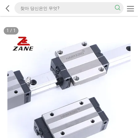
1
/
1