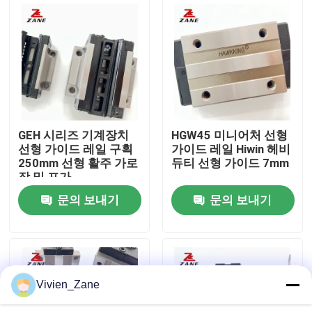
공장 투어
품질 관리
연락처
GEH 시리즈 기계장치
HGW45 미니어처 선형
선형 가이드 레일 구획
가이드 레일 Hiwin 헤비
250mm 선형 활주 가로
듀티 선형 가이드 7mm
뉴스
장 및 포가
문의 보내기
문의 보내기
모든 케이스
견적 요청
Vivien_Zane
리니어 가이드