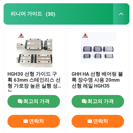
리니어 가이드
(30)
YYC 랙 앤 피니언
볼 스크류 끝점 지지
니데시 시음포 기어박스
선형 가이드 슬라이드
HGH30 선형 가이드 구
GHH HA 선형 베어링 블
획 63mm 스테인리스 선
록 장수명 사용 20mm
형 가로장 높은 실행 성
선형 레일 HGH35
리니어모션가이드
능
최고의 가격
최고의 가격
리니어 슬라이드 철도
연락처
연락처