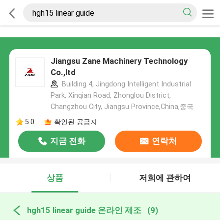
Jiangsu Zane Machinery Technology
Co.,ltd
Building 4, Jingdong Intelligent Industrial
Park, Xinqian Road, Zhonglou District,
Changzhou City, Jiangsu Province,China,중국
5.0
확인된 공급자
지금 전화
연락처
상품
저희에 관하여
hgh15 linear guide 온라인 제조
(9)